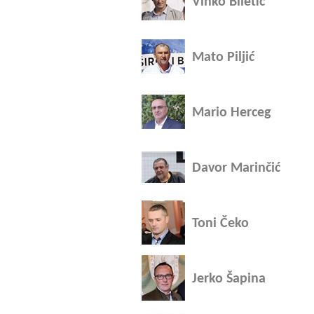
Vinko Biletić
Mato Piljić
Mario Herceg
Davor Marinčić
Toni Čeko
Jerko Šapina