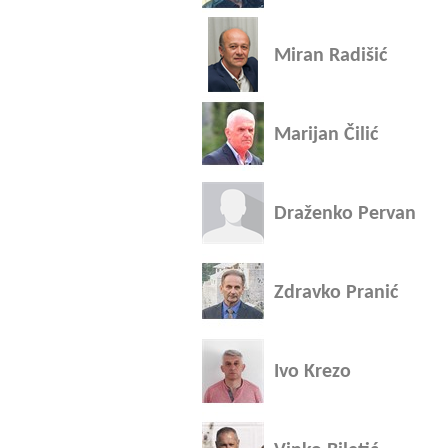
Miran Radišić
Marijan Čilić
Draženko Pervan
Zdravko Pranić
Ivo Krezo