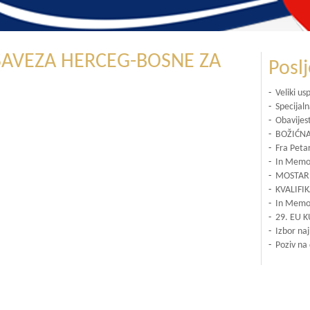
SAVEZA HERCEG-BOSNE ZA
Posl
-
Veliki us
-
Specijal
-
Obavijes
-
BOŽIĆNA
-
Fra Petar
-
In Memor
-
MOSTAR 
-
KVALIFI
-
In Memor
-
29. EU K
-
Izbor na
-
Poziv na