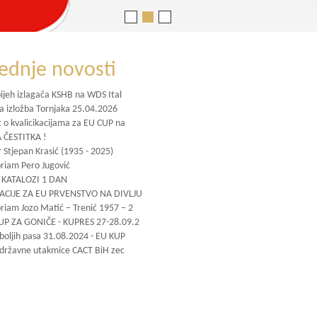
jednje novosti
pijeh izlagača KSHB na WDS Ital
na izložba Tornjaka 25.04.2026
t o kvalicikacijama za EU CUP na
 ČESTITKA !
 Stjepan Krasić (1935 - 2025)
iam Pero Jugović
KATALOZI 1 DAN
KACIJE ZA EU PRVENSTVO NA DIVLJU
iam Jozo Matić – Trenić 1957 – 2
UP ZA GONIČE - KUPRES 27-28.09.2
jboljih pasa 31.08.2024 - EU KUP
 državne utakmice CACT BiH zec