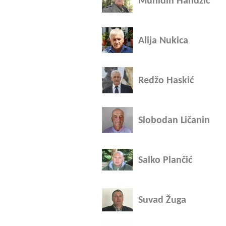
Muhidin Handžić
Alija Nukica
Redžo Haskić
Slobodan Ličanin
Salko Plančić
Suvad Žuga